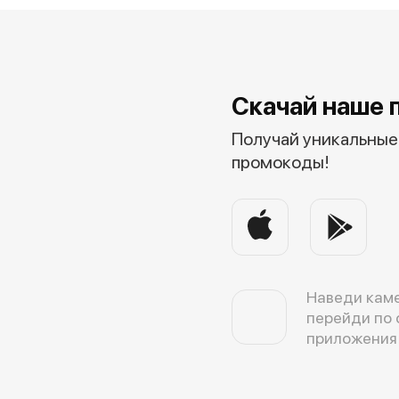
Скачай наше 
Получай уникальные 
промокоды!
Наведи каме
перейди по 
приложения