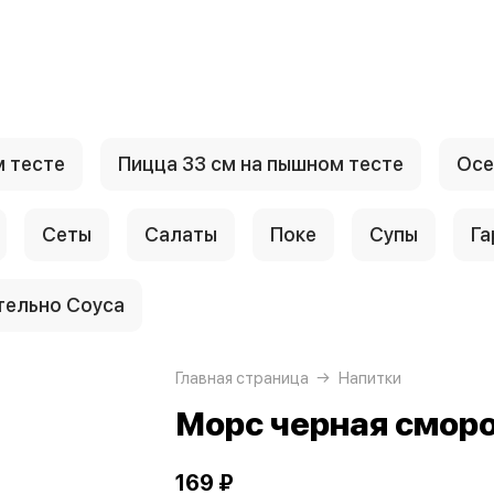
м тесте
Пицца 33 см на пышном тесте
Осе
Сеты
Салаты
Поке
Супы
Га
тельно Соуса
Главная страница
Напитки
Морс черная смор
169 ₽