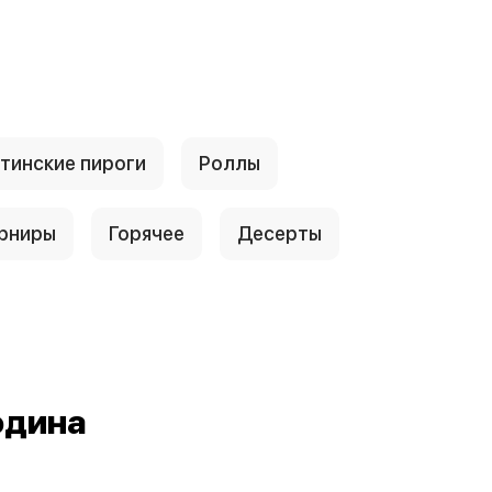
тинские пироги
Роллы
рниры
Горячее
Десерты
одина