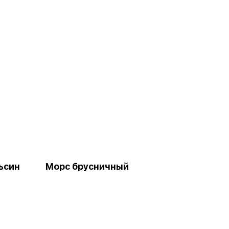
ьсин
Морс брусничный