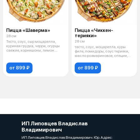
Пицца «Шаверма»
Пицца «Чиккен-
терияки»
28 см
28 см
Тесто, соус, сыр моцарелла,
куриная грудка, черри, огурцы
тесто, соус, моцарелла, куры
свежие, корнишоны, лимон.
филе, помидоры, соус терияки,
1/455г
масло розмариновое, специи,
лук
от 899 ₽
от 899 ₽
ИП Липовцев Владислав
Владимирович
ИП Липовцев Владислав Владимирович. Юр. Адрес: