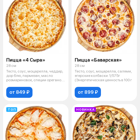
Пицца «4 Сыра»
Пицца «Баварская»
28 см
28 см
Тесто, соус, моцарелла, чеддер,
Тесто, соус, моцарелла, салями,
дор блю, пармезан, масло
егерские колбаски. 1/575г
розмариновое, специи орегано.
(Энергетическая ценность в 100 г
1/4
от 849 ₽
от 899 ₽
ТОП
НОВИНКА