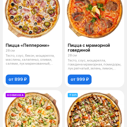
Пицца «Пепперони»
Пицца с мраморной
говядиной
28 см
28 см
Тесто, соус, бекон, моцарелла,
маслины, халапеньо, оливки,
Тесто, соус, моцарелла,
салями, лук маринованный,
говядина мраморная, помидоры,
масло
лук репчатый, зелень, лимон,
орегано
от 899 ₽
от 999 ₽
НОВИНКА
ТОП