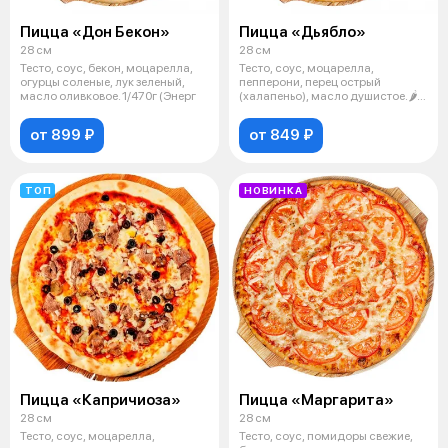
Пицца «Дон Бекон»
Пицца «Дьябло»
28 см
28 см
Тесто, соус, бекон, моцарелла,
Тесто, соус, моцарелла,
огурцы соленые, лук зеленый,
пепперони, перец острый
масло оливковое. 1/470г (Энерг
(халапеньо), масло душистое.🌶
1/370г (Энер
от 899 ₽
от 849 ₽
ТОП
НОВИНКА
Пицца «Капричиоза»
Пицца «Маргарита»
28 см
28 см
Тесто, соус, моцарелла,
Тесто, соус, помидоры свежие,