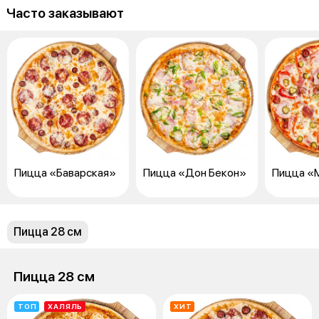
Часто заказывают
Пицца «Баварская»
Пицца «Дон Бекон»
Пицца «
Пицца 28 см
Пицца 28 см
ТОП
ХАЛЯЛЬ
ХИТ