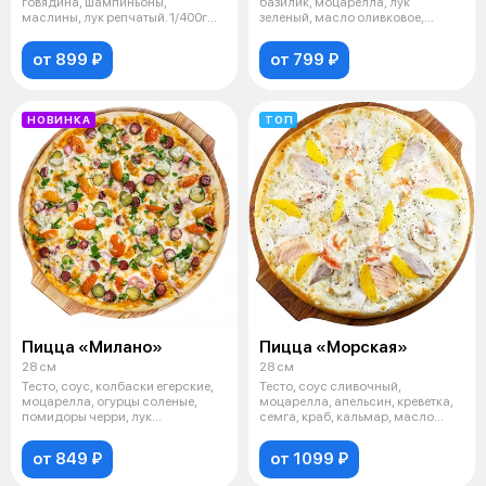
говядина, шампиньоны,
базилик, моцарелла, лук
маслины, лук репчатый. 1/400г
зеленый, масло оливковое,
(Энергетическа
специи. 1/
от 899 ₽
от 799 ₽
НОВИНКА
ТОП
Пицца «Милано»
Пицца «Морская»
28 см
28 см
Тесто, соус, колбаски егерские,
Тесто, соус сливочный,
моцарелла, огурцы соленые,
моцарелла, апельсин, креветка,
помидоры черри, лук
семга, краб, кальмар, масло
маринованны
розмарин
от 849 ₽
от 1099 ₽