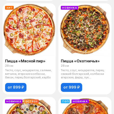
ХИТ
НОВИНКА
Пицца «Мясной пир»
Пицца «Охотничья»
28 см
28 см
Тесто, соус, моцарелла, салями,
Тесто, соус, моцарелла, перец
ветчина, егерские колбаски,
свежий болгарский, колбаски
бекон, перец болгарский, карбо
егерские, фарш, лук
маринованный
от 899 ₽
от 999 ₽
НОВИНКА
ОСТРОЕ
ТОП
НОВИНКА