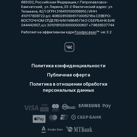
683032, Российская Федерация, г. Петропавловск-
Камчатский, ул. Ларина, 33-2 Фактический адрес: ул.
Тельмана, 42/1 ОГРН 316410100058910 / ИНН
410117838722 р/с 40802810936170005218 в СЕВЕРО-
ВОСТОЧНОМ ОТДЕЛЕНИИ N8645 ПАО СБЕРБАНК БИК
044442607, к/с 30101810300000000607 +79638337744
Работает на эффективном ядре
Foodpicásso
ver. 3.2
Политика конфиденциальности
Публичная оферта
Политика в отношении обработки
персональных данных