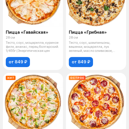
Пицца «Гавайская»
Пицца «Грибная»
28 см
28 см
Тесто, соус, моцарелла, куриное
Тесто, соус, шампиньоны,
филе, ананас, перец болгарский.
вешенки, моцарелла, лук
1/455г (Энергетическая цен
зеленый, масло оливковое,
сметана, специи
от 849 ₽
от 849 ₽
ХИТ
ОСТРОЕ