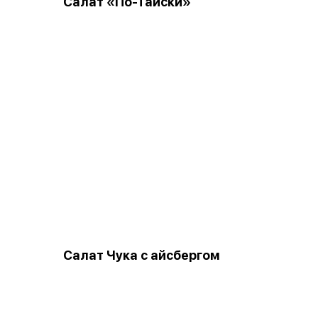
Салат «По-Тайски»
Салат Чука с айсбергом