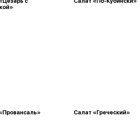
«Цезарь с
Салат «По-Кубински»
кой»
«Провансаль»
Салат «Греческий»