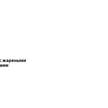
с жареными
ками