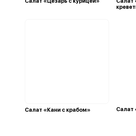
Салат «Цезарь с курицей»
Салат 
кревет
Салат 
Салат «Кани с крабом»