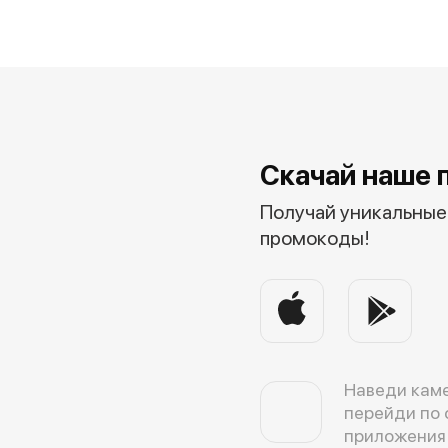
Скачай наше 
Получай уникальные 
промокоды!
Наведи каме
перейди по 
приложения