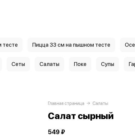
м тесте
Пицца 33 см на пышном тесте
Осе
Сеты
Салаты
Поке
Супы
Га
Главная страница
Салаты
Салат сырный
549 ₽