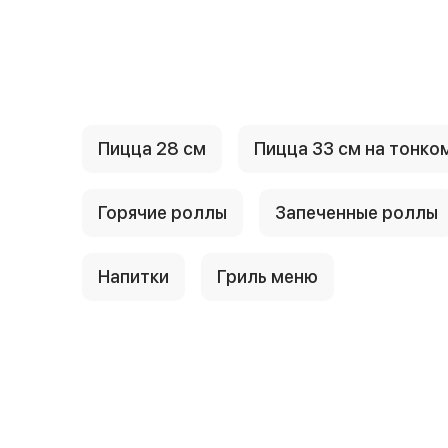
{{ textContacts }}
Пицца 28 см
Пицца 33 см на тонко
Горячие роллы
Запеченные роллы
Напитки
Гриль меню