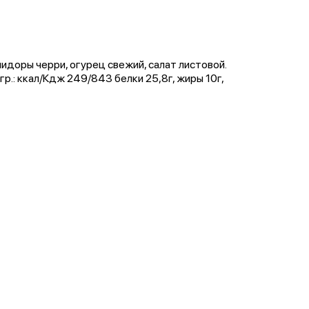
мидоры черри, огурец свежий, салат листовой.
гр.: ккал/Кдж 249/843 белки 25,8г, жиры 10г,