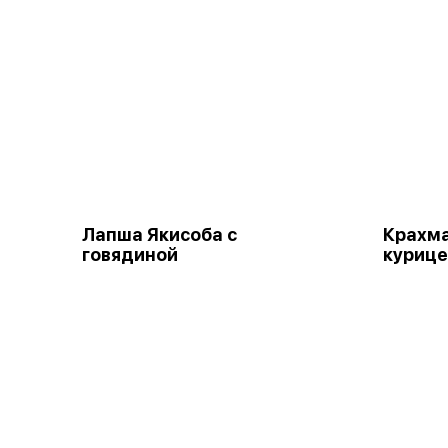
Лапша Якисоба с
Крахма
говядиной
куриц