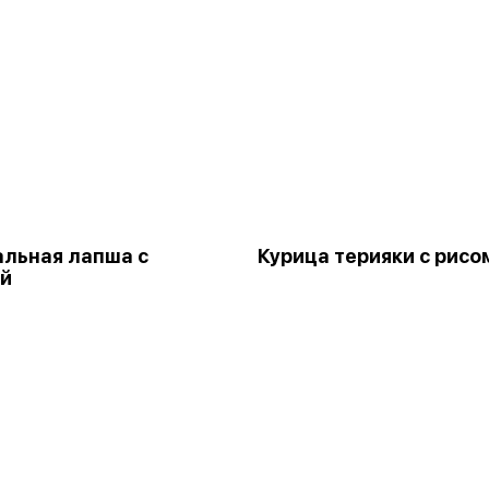
льная лапша с
Курица терияки с рисо
ей