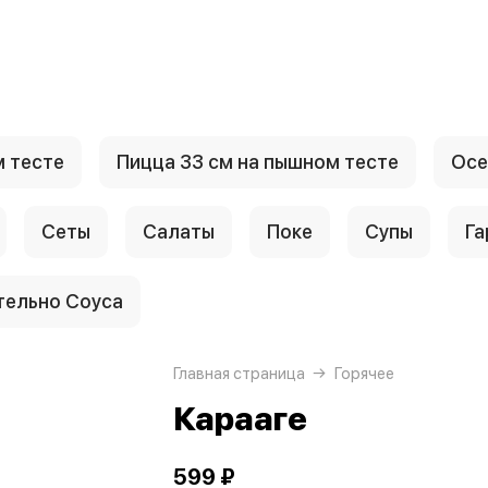
м тесте
Пицца 33 см на пышном тесте
Осе
Сеты
Салаты
Поке
Супы
Га
тельно Соуса
Главная страница
Горячее
Карааге
599 ₽