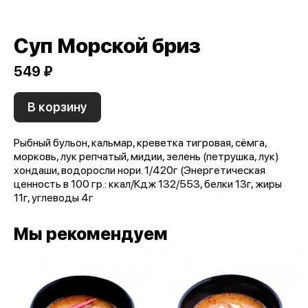
Суп Морской бриз
549 ₽
В корзину
Рыбный бульон, кальмар, креветка тигровая, сёмга,
морковь, лук репчатый, мидии, зелень (петрушка, лук)
хондаши, водоросли нори. 1/420г (Энергетическая
ценность в 100 гр.: ккал/Кдж 132/553, белки 13г, жиры
11г, углеводы 4г
Мы рекомендуем