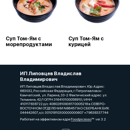
Суп Том-Ям с
Суп Том-Ям с
морепродуктами
курицей
ИП Липовцев Владислав
Владимирович
ИП Липовцев Владислав Владимирович. Юр. Адрес:
683032, Российская Федерация, г. Петропавловск-
Камчатский, ул. Ларина, 33-2 Фактический адрес: ул.
Тельмана, 42/1 ОГРН 316410100058910 / ИНН
410117838722 р/с 40802810936170005218 в СЕВЕРО-
ВОСТОЧНОМ ОТДЕЛЕНИИ N8645 ПАО СБЕРБАНК БИК
044442607, к/с 30101810300000000607 +79638337744
Работает на эффективном ядре
Foodpicásso
ver. 3.2