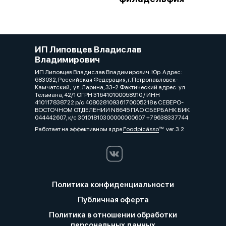
ИП Липовцев Владислав
Владимирович
ИП Липовцев Владислав Владимирович. Юр. Адрес:
683032, Российская Федерация, г. Петропавловск-
Камчатский, ул. Ларина, 33-2 Фактический адрес: ул.
Тельмана, 42/1 ОГРН 316410100058910 / ИНН
410117838722 р/с 40802810936170005218 в СЕВЕРО-
ВОСТОЧНОМ ОТДЕЛЕНИИ N8645 ПАО СБЕРБАНК БИК
044442607, к/с 30101810300000000607 +79638337744
Работает на эффективном ядре
Foodpicásso
ver. 3.2
Политика конфиденциальности
Публичная оферта
Политика в отношении обработки
персональных данных