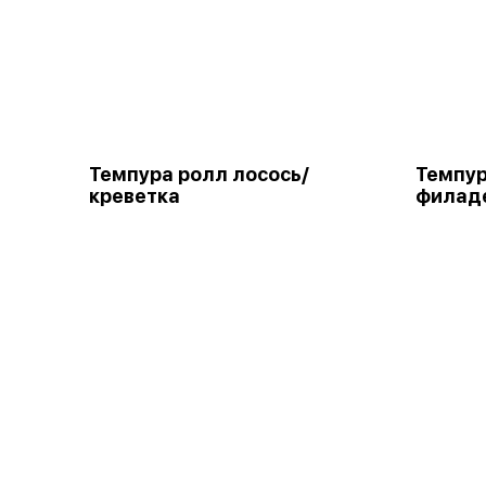
Темпура ролл лосось/
Темпур
креветка
филад