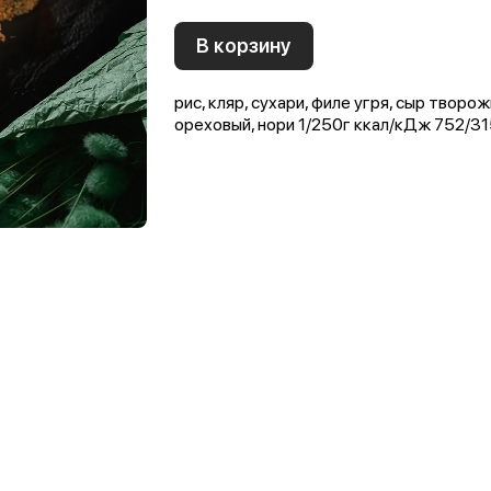
В корзину
рис, кляр, сухари, филе угря, сыр творо
ореховый, нори 1/250г ккал/кДж 752/315