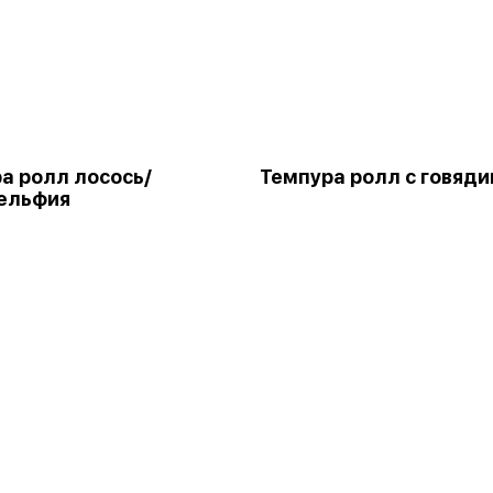
а ролл лосось/
Темпура ролл с говяди
ельфия