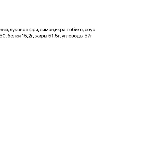
жный, луковое фри, лимон,икра тобико, соус
0, белки 15,2г, жиры 51,5г, углеводы 57г