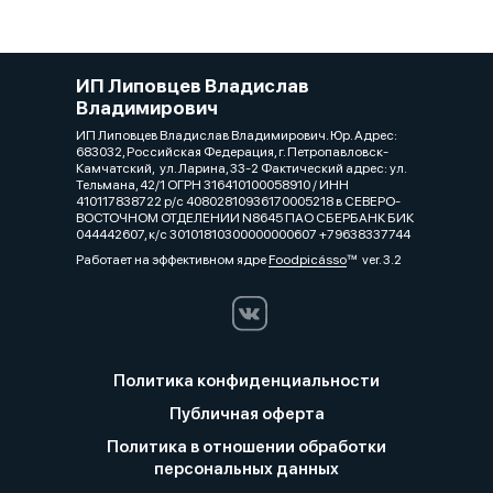
ИП Липовцев Владислав
Владимирович
ИП Липовцев Владислав Владимирович. Юр. Адрес:
683032, Российская Федерация, г. Петропавловск-
Камчатский, ул. Ларина, 33-2 Фактический адрес: ул.
Тельмана, 42/1 ОГРН 316410100058910 / ИНН
410117838722 р/с 40802810936170005218 в СЕВЕРО-
ВОСТОЧНОМ ОТДЕЛЕНИИ N8645 ПАО СБЕРБАНК БИК
044442607, к/с 30101810300000000607 +79638337744
Работает на эффективном ядре
Foodpicásso
ver. 3.2
Политика конфиденциальности
Публичная оферта
Политика в отношении обработки
персональных данных