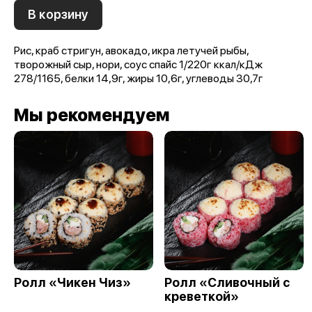
В корзину
Рис, краб стригун, авокадо, икра летучей рыбы,
творожный сыр, нори, соус спайс 1/220г ккал/кДж
278/1165, белки 14,9г, жиры 10,6г, углеводы 30,7г
Мы рекомендуем
Ролл «Чикен Чиз»
Ролл «Сливочный с
креветкой»