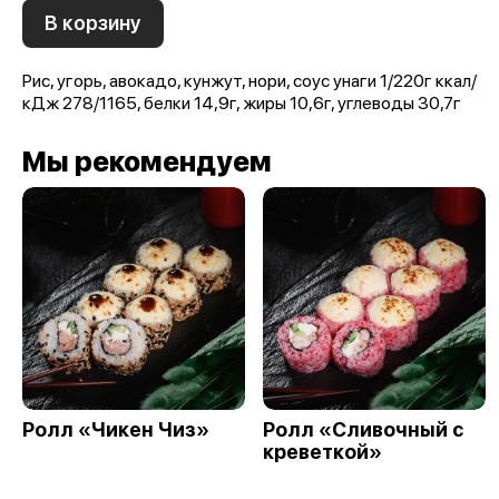
В корзину
Рис, угорь, авокадо, кунжут, нори, соус унаги 1/220г ккал/
кДж 278/1165, белки 14,9г, жиры 10,6г, углеводы 30,7г
Мы рекомендуем
Ролл «Чикен Чиз»
Ролл «Сливочный с
креветкой»