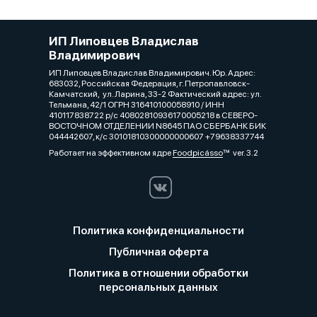
ИП Липовцев Владислав
Владимирович
ИП Липовцев Владислав Владимирович. Юр. Адрес:
683032, Российская Федерация, г. Петропавловск-
Камчатский, ул. Ларина, 33-2 Фактический адрес: ул.
Тельмана, 42/1 ОГРН 316410100058910 / ИНН
410117838722 р/с 40802810936170005218 в СЕВЕРО-
ВОСТОЧНОМ ОТДЕЛЕНИИ N8645 ПАО СБЕРБАНК БИК
044442607, к/с 30101810300000000607 +79638337744
Работает на эффективном ядре
Foodpicásso
ver. 3.2
Политика конфиденциальности
Публичная оферта
Политика в отношении обработки
персональных данных