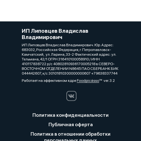
ИП Липовцев Владислав
Владимирович
ИП Липовцев Владислав Владимирович. Юр. Адрес:
683032, Российская Федерация, г. Петропавловск-
Камчатский, ул. Ларина, 33-2 Фактический адрес: ул.
Тельмана, 42/1 ОГРН 316410100058910 / ИНН
410117838722 р/с 40802810936170005218 в СЕВЕРО-
ВОСТОЧНОМ ОТДЕЛЕНИИ N8645 ПАО СБЕРБАНК БИК
044442607, к/с 30101810300000000607 +79638337744
Работает на эффективном ядре
Foodpicásso
ver. 3.2
Политика конфиденциальности
Публичная оферта
Политика в отношении обработки
персональных данных