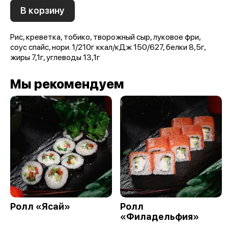
В корзину
Рис, креветка, тобико, творожный сыр, луковое фри,
соус спайс, нори. 1/210г ккал/кДж 150/627, белки 8,5г,
жиры 7,1г, углеводы 13,1г
Мы рекомендуем
Ролл «Ясай»
Ролл
«Филадельфия»